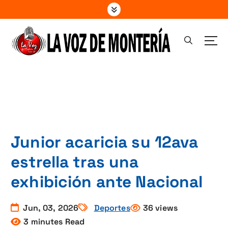
S
a
l
t
a
Vive la Radio !
r
a
l
c
o
n
t
Junior acaricia su 12ava
e
estrella tras una
n
i
exhibición ante Nacional
d
o
Jun, 03, 2026
Deportes
36 views
3 minutes Read