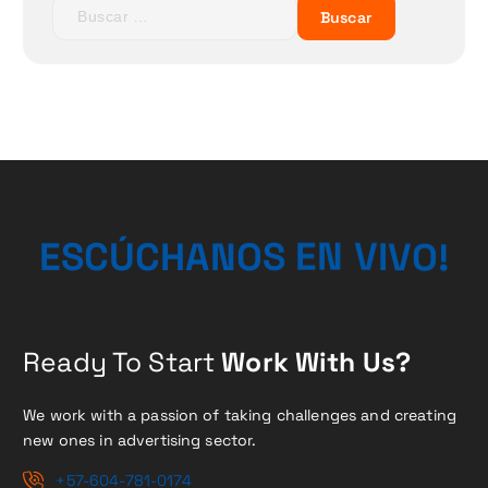
B
n
u
s
d
c
a
e
r
:
e
n
V
I
N
E
V
E
S
C
Ú
C
H
S
A
O
N
O
!
t
r
a
Ready To Start
Work With Us?
d
We work with a passion of taking challenges and creating
new ones in advertising sector.
a
+57-604-781-0174