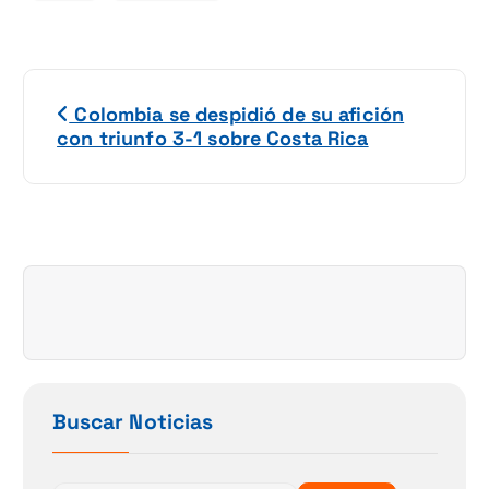
N
Colombia se despidió de su afición
a
con triunfo 3-1 sobre Costa Rica
v
e
g
a
c
i
Buscar Noticias
ó