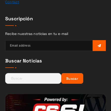
Contact
Suscripción
Recibe nuestras noticias en tu e-mail
Buscar Noticias
B
u
s
c
a
r
: