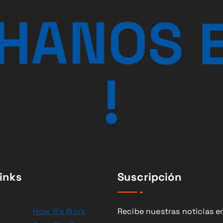
H
A
N
O
S
!
inks
Suscripción
How it’s Work
Recibe nuestras noticias en