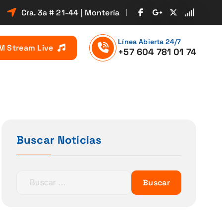
Cra. 3a # 21-44 | Montería
Línea Abierta 24/7
M Stream Live
+57 604 781 01 74
Buscar Noticias
B
u
s
c