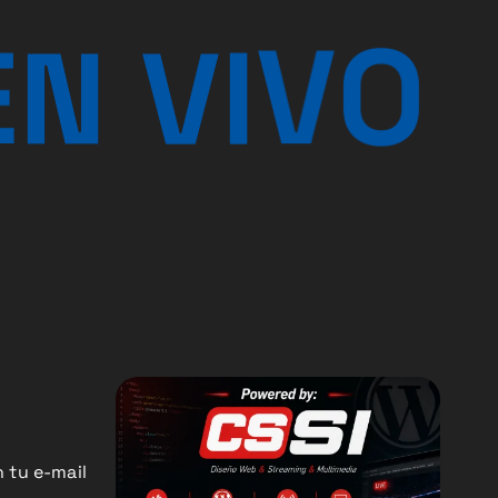
E
N
V
I
V
O
 tu e-mail