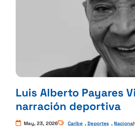
Luis Alberto Payares V
narración deportiva
May, 23, 2026
Caribe
,
Deportes
,
Nacional