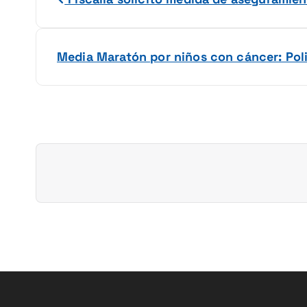
a
v
Media Maratón por niños con cáncer: Po
e
g
a
c
i
ó
n